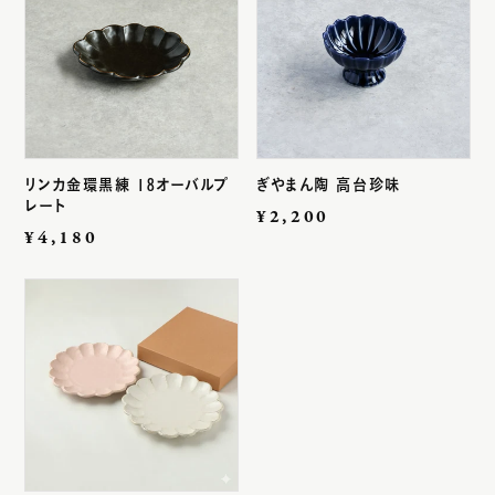
リンカ金環黒練 18オーバルプ
ぎやまん陶 高台珍味
レート
通
¥2,200
通
¥4,180
常
常
価
価
格
格