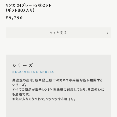
リンカ 24プレート２枚セット
（ギフトBOX入り）
通
¥9,790
常
価
もっと見る
格
シリーズ
RECOMMEND SERIES
美濃焼の産地、岐阜県土岐市のカネコ小兵製陶所が展開する
シリーズ。
すべての商品が電子レンジ・食洗器に対応しており、日常使いに
も最適です。
お気に入りのうつわで、ワクワクする毎日を。