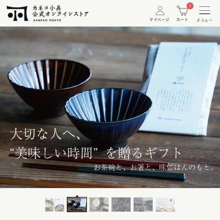
コ
0
ン
マイページ
カート
メニュー
テ
ン
ツ
に
ス
キ
ッ
プ
す
る