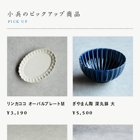
小兵のピックアップ商品
リンカココ オーバルプレートM
ぎやまん陶 深丸鉢 大
通
通
¥3,190
¥5,500
常
常
価
価
格
格