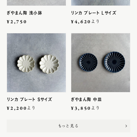
ぎやまん陶 浅小鉢
リンカ プレート Lサイズ
通
¥2,750
¥4,620より
常
価
格
リンカ プレート Sサイズ
ぎやまん陶 中皿
¥2,200より
¥3,850より
もっと見る