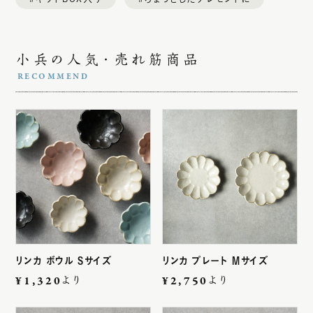
鉢・ボウル
茶碗・箸置き
小兵の人気・売れ筋商品
土瓶・湯のみ
カップ
酒器
キッチンツール
価格帯で選ぶ
リンカ ボウル Sサイズ
リンカ プレート Mサイズ
PRICE
¥1,320より
¥2,750より
～1,000円