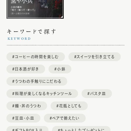
量るカロリー茶碗
重箱・梅皿
キーワードで探す
その他
コーヒーの時間を楽しむ
スイーツを引き立てる
カテゴリーで選ぶ
日本酒が好き
小鉢
CATEGORY
うつわの手触りにこだわる
皿
料理が楽しくなるキッチンツール
パスタ皿
6cm〜16cm（小皿）
麺・丼のうつわ
花瓶としても
16cm〜24cm（中皿）
豆皿・小皿
ペアで揃えたい
24cm〜30cm（大皿）
ギフトBOX入り
ちょっとしたプレゼントに