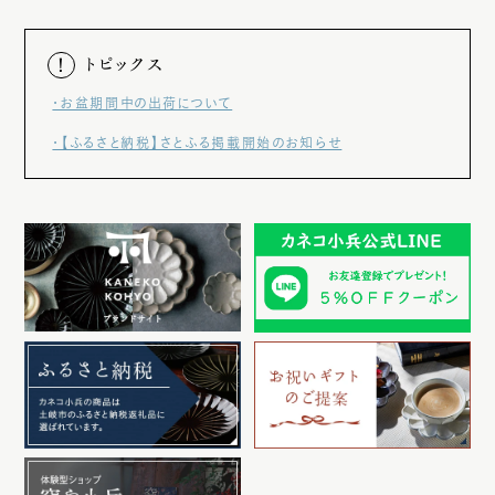
トピックス
シリーズで選ぶ
・お盆期間中の出荷について
SERIES
・【ふるさと納税】さとふる掲載開始のお知らせ
ぎやまん陶
リンカ
リンカココ
リンカ金環黒練
シズル冷酒器
一献盃
小兵のキッチン